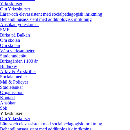
Yrkeskurser
Om Yrkeskurser
Lärar-och elevassistent med socialpedagogisk inriktning
Behandlingsassistent med addiktologisk inriktning
Ansökan yrkeskurser
SMF
Birka på Balkan
Om skolan
Om skolan
Våra verksamheter
Studeranderätt
Birkagården i 100 år
Bildarkiv
Arkiv & Årsskrifter
Sociala medier
Mål & Policyer
Studielänkar
Organisation
Kontakt
Ansökan
Sök
Yrkeskurser
Om Yrkeskurser
Lärar-och elevassistent med socialpedagogisk inriktning
Behandlingsassistent med addiktologisk inriktning