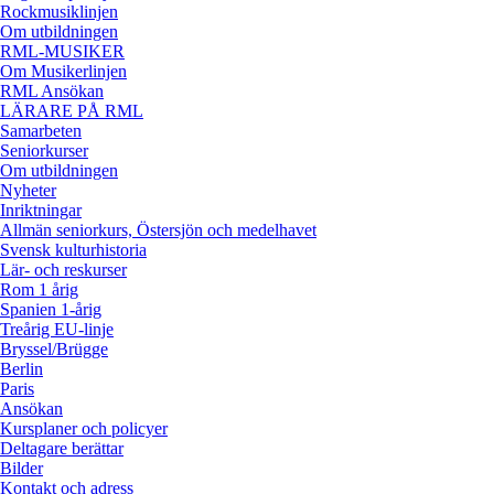
Rockmusiklinjen
Om utbildningen
RML-MUSIKER
Om Musikerlinjen
RML Ansökan
LÄRARE PÅ RML
Samarbeten
Seniorkurser
Om utbildningen
Nyheter
Inriktningar
Allmän seniorkurs, Östersjön och medelhavet
Svensk kulturhistoria
Lär- och reskurser
Rom 1 årig
Spanien 1-årig
Treårig EU-linje
Bryssel/Brügge
Berlin
Paris
Ansökan
Kursplaner och policyer
Deltagare berättar
Bilder
Kontakt och adress