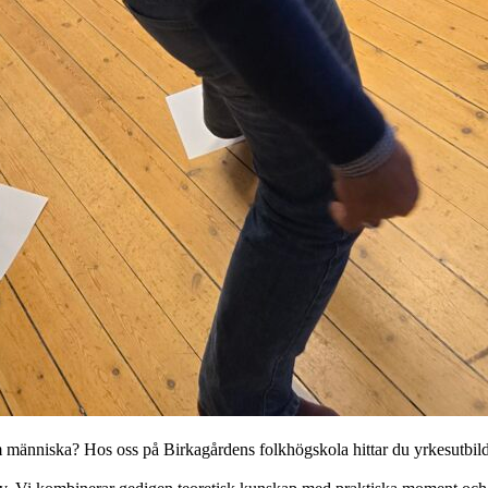
m människa? Hos oss på Birkagårdens folkhögskola hittar du yrkesutbildn