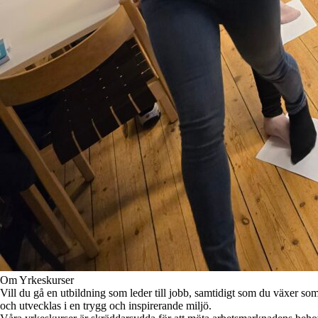
Om Yrkeskurser
Vill du gå en utbildning som leder till jobb, samtidigt som du växer so
och utvecklas i en trygg och inspirerande miljö.