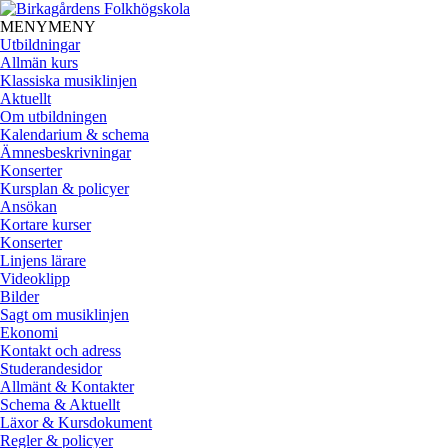
MENY
MENY
Utbildningar
Allmän kurs
Klassiska musiklinjen
Aktuellt
Om utbildningen
Kalendarium & schema
Ämnesbeskrivningar
Konserter
Kursplan & policyer
Ansökan
Kortare kurser
Konserter
Linjens lärare
Videoklipp
Bilder
Sagt om musiklinjen
Ekonomi
Kontakt och adress
Studerandesidor
Allmänt & Kontakter
Schema & Aktuellt
Läxor & Kursdokument
Regler & policyer