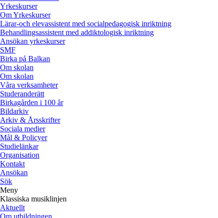
Yrkeskurser
Om Yrkeskurser
Lärar-och elevassistent med socialpedagogisk inriktning
Behandlingsassistent med addiktologisk inriktning
Ansökan yrkeskurser
SMF
Birka på Balkan
Om skolan
Om skolan
Våra verksamheter
Studeranderätt
Birkagården i 100 år
Bildarkiv
Arkiv & Årsskrifter
Sociala medier
Mål & Policyer
Studielänkar
Organisation
Kontakt
Ansökan
Sök
Meny
Klassiska musiklinjen
Aktuellt
Om utbildningen