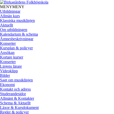
MENY
MENY
Utbildningar
Allmän kurs
Klassiska musiklinjen
Aktuellt
Om utbildningen
Kalendarium & schema
Ämnesbeskrivningar
Konserter
Kursplan & policyer
Ansökan
Kortare kurser
Konserter
Linjens lärare
Videoklipp
Bilder
Sagt om musiklinjen
Ekonomi
Kontakt och adress
Studerandesidor
Allmänt & Kontakter
Schema & Aktuellt
Läxor & Kursdokument
Regler & policyer