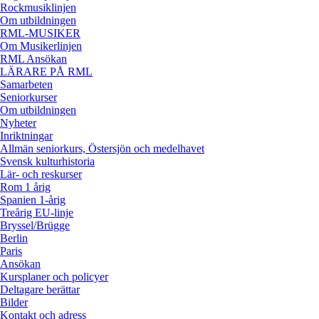
Rockmusiklinjen
Om utbildningen
RML-MUSIKER
Om Musikerlinjen
RML Ansökan
LÄRARE PÅ RML
Samarbeten
Seniorkurser
Om utbildningen
Nyheter
Inriktningar
Allmän seniorkurs, Östersjön och medelhavet
Svensk kulturhistoria
Lär- och reskurser
Rom 1 årig
Spanien 1-årig
Treårig EU-linje
Bryssel/Brügge
Berlin
Paris
Ansökan
Kursplaner och policyer
Deltagare berättar
Bilder
Kontakt och adress