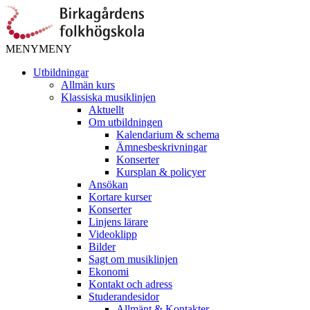
MENY
MENY
Utbildningar
Allmän kurs
Klassiska musiklinjen
Aktuellt
Om utbildningen
Kalendarium & schema
Ämnesbeskrivningar
Konserter
Kursplan & policyer
Ansökan
Kortare kurser
Konserter
Linjens lärare
Videoklipp
Bilder
Sagt om musiklinjen
Ekonomi
Kontakt och adress
Studerandesidor
Allmänt & Kontakter