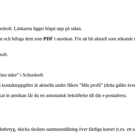
lsoft. Länkarna ligger högst upp på sidan.
nt och bifoga dem som
PDF
i ansökan. För att bli aktuell som sökande
soft.
ina sidor” i Schoolsoft.
 kontaktuppgifter är aktuella under fliken ”Min profil” (detta gäller äve
kat in ansökan får du en automatisk bekräftelse till din e-postadress.
slutbetyg, skicka skolans sammanställning över färdiga kurser (t.ex. ett