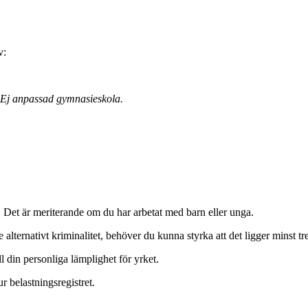
v:
Ej anpassad gymnasieskola.
r. Det är meriterande om du har arbetat med barn eller unga.
ternativt kriminalitet, behöver du kunna styrka att det ligger minst tre (
l din personliga lämplighet för yrket.
r belastningsregistret.