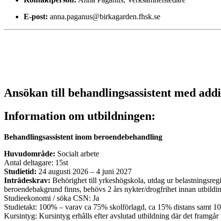
E-post:
anna.paganus@birkagarden.fhsk.se
Ansökan till behandlingsassistent med addi
Information om utbildningen:
Behandlingsassistent inom beroendebehandling
Huvudområde:
Socialt arbete
Antal deltagare: 15st
Studietid:
24 augusti 2026 – 4 juni 2027
Inträdeskrav:
Behörighet till yrkeshögskola, utdag ur belastningsreg
beroendebakgrund finns, behövs 2 års nykter/drogfrihet innan utbildin
Studieekonomi / söka CSN: Ja
Studietakt: 100% – varav ca 75% skolförlagd, ca 15% distans samt 10%
Kursintyg: Kursintyg erhålls efter avslutad utbildning där det framgå