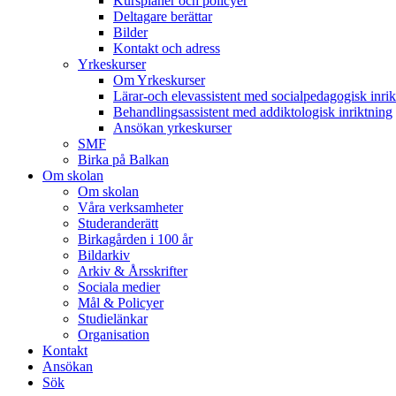
Kursplaner och policyer
Deltagare berättar
Bilder
Kontakt och adress
Yrkeskurser
Om Yrkeskurser
Lärar-och elevassistent med socialpedagogisk inrik
Behandlingsassistent med addiktologisk inriktning
Ansökan yrkeskurser
SMF
Birka på Balkan
Om skolan
Om skolan
Våra verksamheter
Studeranderätt
Birkagården i 100 år
Bildarkiv
Arkiv & Årsskrifter
Sociala medier
Mål & Policyer
Studielänkar
Organisation
Kontakt
Ansökan
Sök