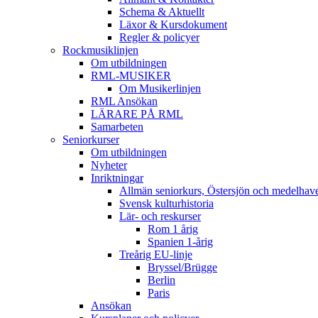
Schema & Aktuellt
Läxor & Kursdokument
Regler & policyer
Rockmusiklinjen
Om utbildningen
RML-MUSIKER
Om Musikerlinjen
RML Ansökan
LÄRARE PÅ RML
Samarbeten
Seniorkurser
Om utbildningen
Nyheter
Inriktningar
Allmän seniorkurs, Östersjön och medelhav
Svensk kulturhistoria
Lär- och reskurser
Rom 1 årig
Spanien 1-årig
Treårig EU-linje
Bryssel/Brügge
Berlin
Paris
Ansökan